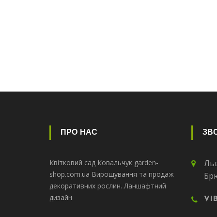
ПРО НАС
ЗВО
Квітковий сад Ковальчук garden-
Льв
shop.com.ua Вирощування та продаж
Бр
декоративних рослин. Ланшафтний
дизайн
VI