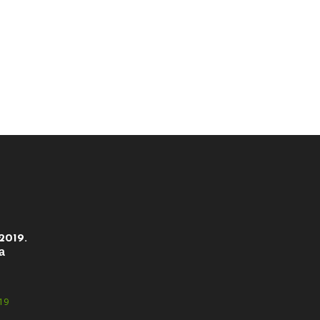
2019.
а
19