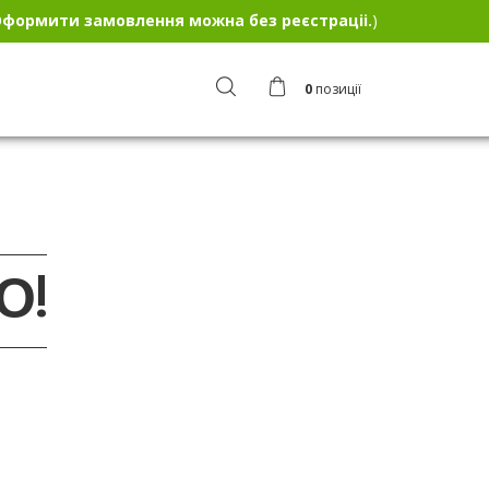
формити замовлення можна без реєстраціі.
)
0
позиції
О!