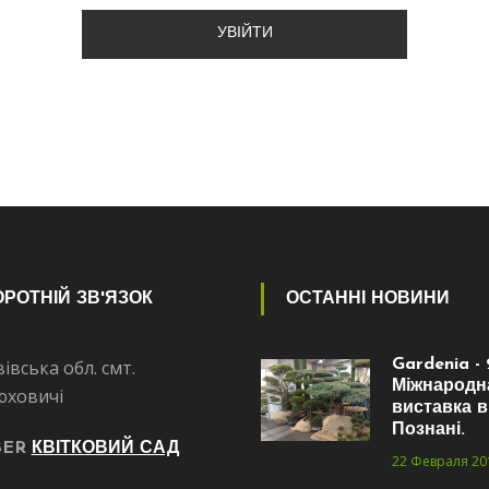
РОТНІЙ ЗВ'ЯЗОК
ОСТАННІ НОВИНИ
івська обл. смт.
Gardenia - 
Міжнародн
юховичі
виставка в
Познані.
BER
КВІТКОВИЙ САД
22 Февраля 20