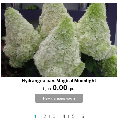
Hydrangea pan. Magical Moonlight
0.00
Ціна:
грн.
1
2
3
4
5
6
|
|
|
|
|