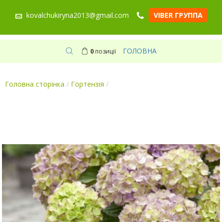
kovalchukiryna2013@gmail.com
VIBER ГРУППА
ГОЛОВНА
0
позиції
Головна сторінка
/
Гортензія
/