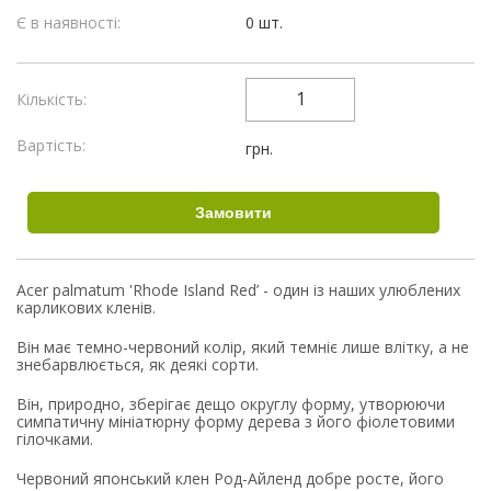
Є в наявності:
0 шт.
Кількість:
Вартість:
грн.
Acer palmatum 'Rhode Island Red’ - один із наших улюблених
карликових кленів.
Він має темно-червоний колір, який темніє лише влітку, а не
знебарвлюється, як деякі сорти.
Він, природно, зберігає дещо округлу форму, утворюючи
симпатичну мініатюрну форму дерева з його фіолетовими
гілочками.
Червоний японський клен Род-Айленд добре росте, його