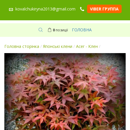
kovalchukiryna2013@gmail.com
VIBER ГРУППА
ГОЛОВНА
0
позиції
Головна сторінка
/
Японські клени
/
Acer - Клен
/