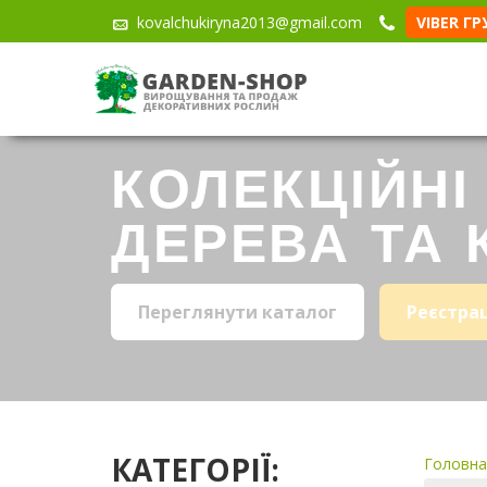
kovalchukiryna2013@gmail.com
VIBER Г
КОЛЕКЦІЙНІ
ДЕРЕВА ТА 
Переглянути каталог
Реєстра
КАТЕГОРІЇ:
Головна