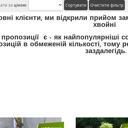
ати за
ціною
:
вні клієнти, ми відкрили прийом за
хвойні
 пропозиції є - як найпопулярніші со
озицій в обмеженій кількості, тому
заздалегідь.