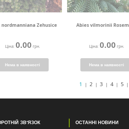
s nordmanniana Zehusice
Abies vilmorinii Rose
0.00
0.00
Ціна:
грн.
Ціна:
грн.
1
2
3
4
5
|
|
|
|
РОТНІЙ ЗВ'ЯЗОК
ОСТАННІ НОВИНИ