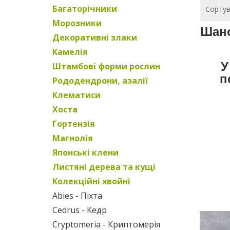
Багаторічники
Сортув
Морозники
Шано
Декоративні злаки
Камелія
Штамбові форми рослин
У
п
Рододендрони, азалії
Клематиси
Хоста
Гортензія
Магнолія
Японські клени
Листяні дерева та кущі
Колекційні хвойні
Abies - Піхта
Cedrus - Кедр
Cryptomeria - Криптомерія