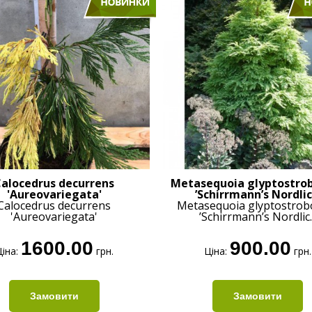
alocedrus decurrens
Metasequoia glyptostro
'Aureovariegata'
’Schirrmann’s Nordlic.
Calocedrus decurrens
Metasequoia glyptostrob
'Aureovariegata'
’Schirrmann’s Nordlic..
1600.00
900.00
іна:
грн.
Ціна:
грн.