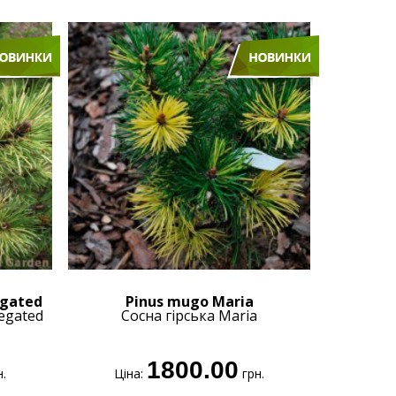
egated
Pinus mugo Maria
iegated
Сосна гірська Maria
1800.00
.
Ціна:
грн.