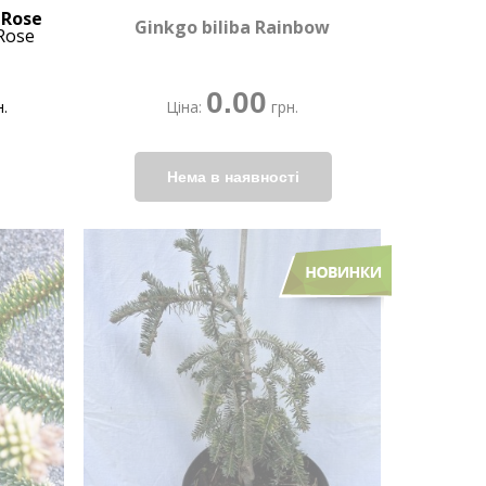
 Rose
Ginkgo biliba Rainbow
Rose
0.00
.
Ціна:
грн.