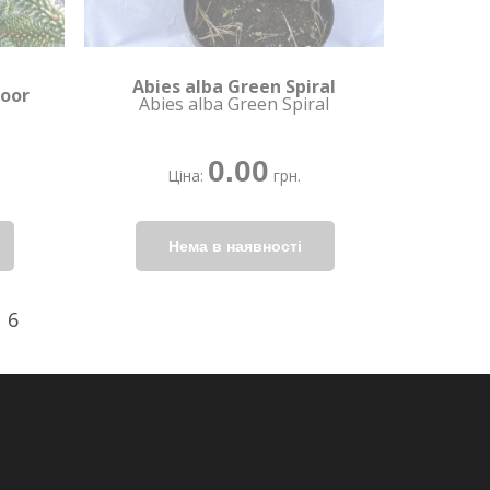
Abies alba Green Spiral
moor
Abies alba Green Spiral
0.00
Ціна:
грн.
6
|