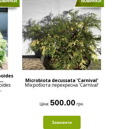
boides
..
Microbiota decussata 'Carnival'
oides
Мікробіота перехресна 'Carnival'
.
500.00
Ціна:
грн.