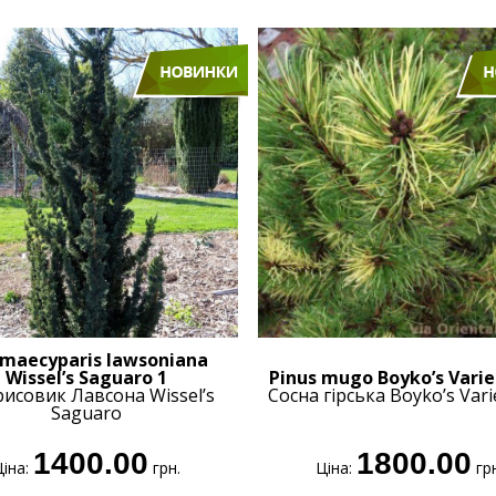
maecyparis lawsoniana
Wissel’s Saguaro 1
Pinus mugo Boyko’s Vari
рисовик Лавсона Wissel’s
Сосна гірська Boyko’s Var
Saguaro
1400.00
1800.00
іна:
грн.
Ціна:
грн