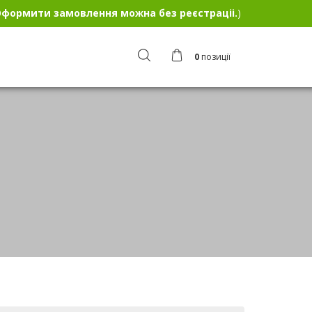
формити замовлення можна без реєстраціі.
)
0
позиції