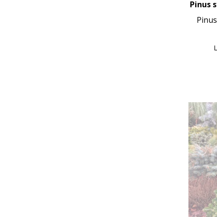
Pinus s
Pinus
Ц