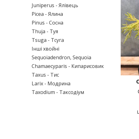
Juniperus - Ялівець
Picea - Ялина
Pinus - Сосна
Thuja - Туя
Tsuga - Тсуга
Інші хвойні
Sequoiadendron, Sequoia
Chamaecyparis - Кипарисовик
Taxus - Тис
C
Larix - Модрина
Taxodium - Таксодіум
Ц