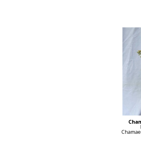
Cham
Chamaec