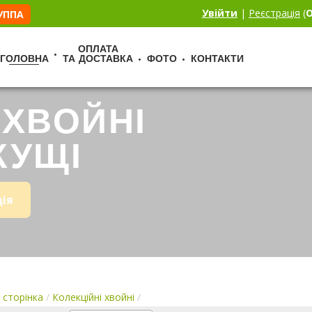
Увійти
|
Реєстрація
(
О
РУППА
ОПЛАТА
ГОЛОВНА
ТА ДОСТАВКА
ФОТО
КОНТАКТИ
 ХВОЙНІ
КУЩІ
ція
 сторінка
/
Колекційні хвойні
/