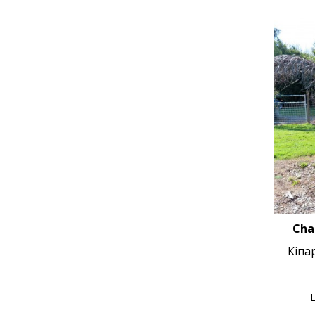
Cha
Кіпа
Ц