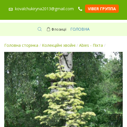
kovalchukiryna2013@gmail.com
VIBER ГРУППА
ГОЛОВНА
0
позиції
Головна сторінка
/
Колекційні хвойні
/
Abies - Піхта
/