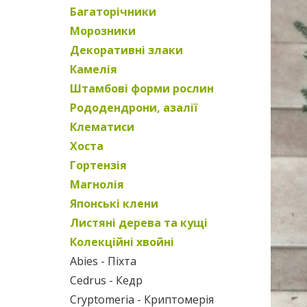
Багаторічники
Морозники
Декоративні злаки
Камелія
Штамбові форми рослин
Рододендрони, азалії
Клематиси
Хоста
Гортензія
Магнолія
Японські клени
Листяні дерева та кущі
Колекційні хвойні
Abies - Піхта
Cedrus - Кедр
Cryptomeria - Криптомерія