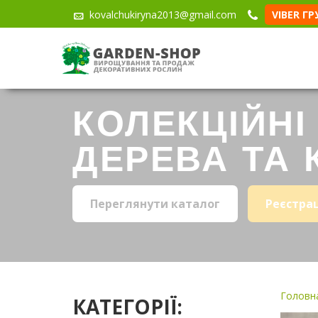
kovalchukiryna2013@gmail.com
VIBER Г
КОЛЕКЦІЙНІ
ДЕРЕВА ТА 
Переглянути каталог
Реєстра
Головна
КАТЕГОРІЇ: