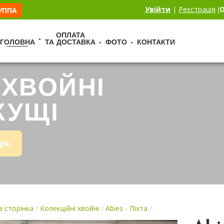
Увійти
|
Реєстрація
(
О
РУППА
ОПЛАТА
ГОЛОВНА
ТА ДОСТАВКА
ФОТО
КОНТАКТИ
 ХВОЙНІ
КУЩІ
ція
 сторінка
/
Колекційні хвойні
/
Abies - Піхта
/