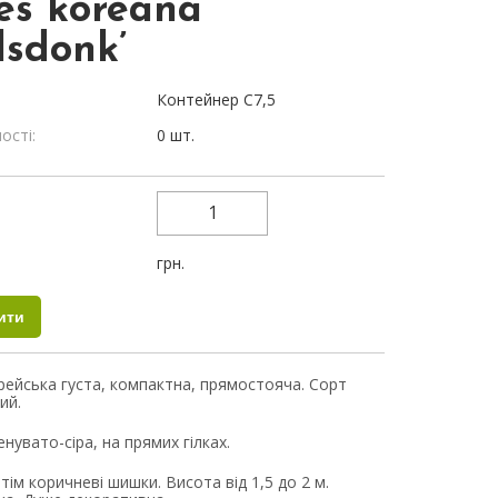
es koreana
lsdonk’
Контейнер С7,5
ості:
0 шт.
:
:
грн.
рейська густа, компактна, прямостояча. Сорт
ий.
нувато-сіра, на прямих гілках.
отім коричневі шишки. Висота від 1,5 до 2 м.