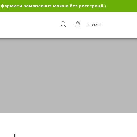
формити замовлення можна без реєстраціі.
)
0
позиції