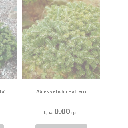
lo’
Abies vetichii Haltern
0.00
Ціна:
грн.