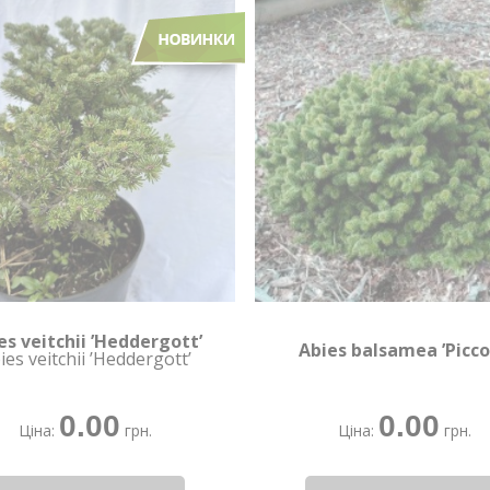
es veitchii ’Heddergott’
Abies balsamea ’Picco
ies veitchii ’Heddergott’
0.00
0.00
Ціна:
грн.
Ціна:
грн.