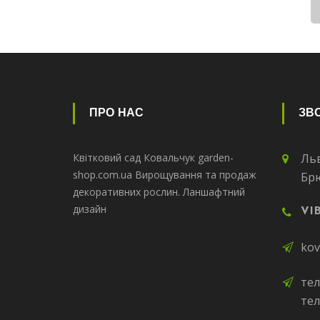
ПРО НАС
ЗВО
Квітковий сад Ковальчук garden-
Льв
shop.com.ua Вирощування та продаж
Бр
декоративних рослин. Ланшафтний
дизайн
VI
kov
тел
тел