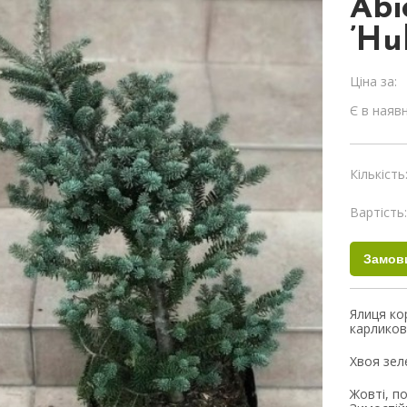
Abi
’Hu
Ціна за:
Є в наявн
Кількість
Вартість
Ялиця ко
карликов
Хвоя зеле
Жовті, п