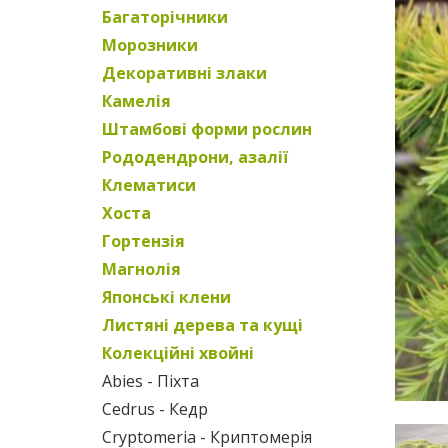
Багаторічники
Морозники
Декоративні злаки
Камелія
Штамбові форми рослин
Рододендрони, азалії
Клематиси
Хоста
Гортензія
Магнолія
Японські клени
Листяні дерева та кущі
Колекційні хвойні
Abies - Піхта
Cedrus - Кедр
Cryptomeria - Криптомерія