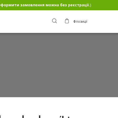
формити замовлення можна без реєстраціі.
)
0
позиції