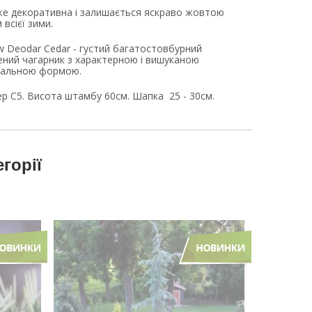
е декоративна і залишається яскраво жовтою
всієї зими.
w Deodar Cedar - густий багатостовбурний
ений чагарник з характерною і вишуканою
тальною формою.
р С5. Висота штамбу 60см. Шапка 25 - 30см.
егорії