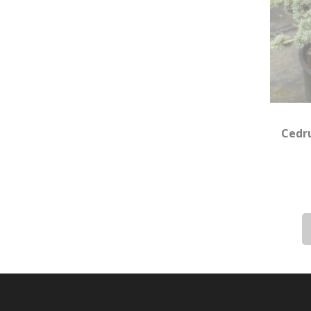
Cedru