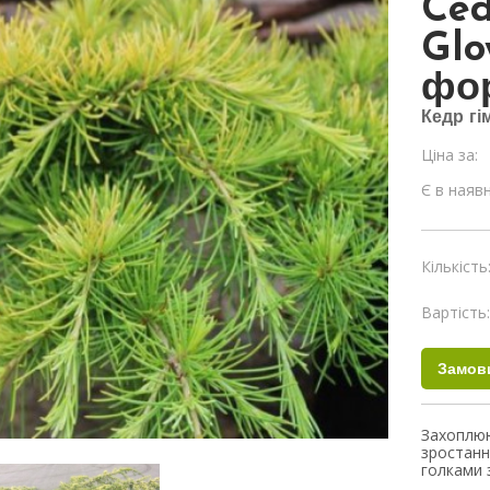
Ced
Glo
фо
Кедр гі
Ціна за:
Є в наявн
Кількість
Вартість
Захоплю
зростанн
голками 