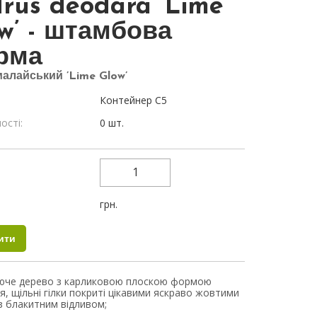
rus deodara ’Lime
w’ - штамбова
рма
малайський ’Lime Glow’
Контейнер С5
ості:
0 шт.
:
:
грн.
юче дерево з карликовою плоскою формою
я, щільні гілки покриті цікавими яскраво жовтими
з блакитним відливом;