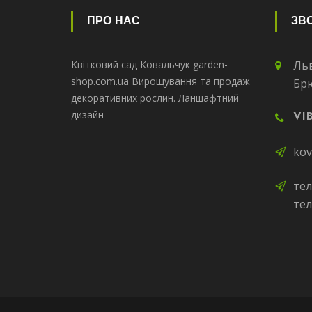
ПРО НАС
ЗВО
Квітковий сад Ковальчук garden-
Льв
shop.com.ua Вирощування та продаж
Бр
декоративних рослин. Ланшафтний
дизайн
VI
kov
тел
тел