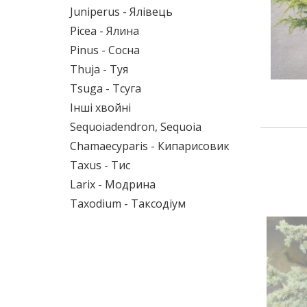
Juniperus - Ялівець
Picea - Ялина
Pinus - Сосна
Thuja - Туя
Tsuga - Тсуга
Інші хвойні
Sequoiadendron, Sequoia
Chamaecyparis - Кипарисовик
Taxus - Тис
Larix - Модрина
Taxodium - Таксодіум