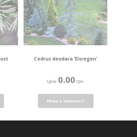
rost
Cedrus deodara ’Eisregen’
0.00
Ціна:
грн.