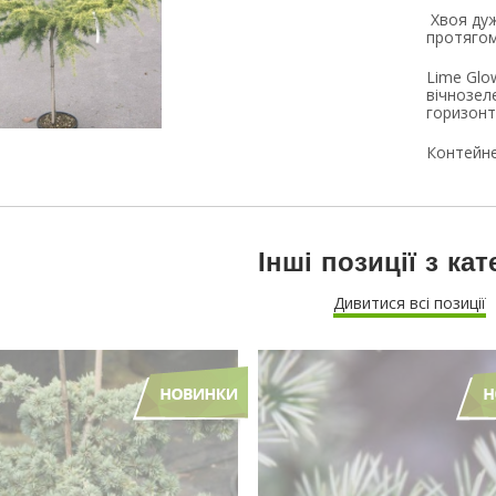
Хвоя дуж
протягом 
Lime Glo
вічнозел
горизон
Контейне
Інші позиції з кат
Дивитися всі позиції