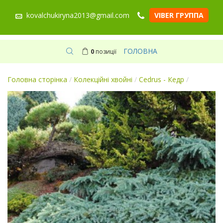
kovalchukiryna2013@gmail.com
VIBER ГРУППА
ГОЛОВНА
0
позиції
Головна сторінка
/
Колекційні хвойні
/
Cedrus - Кедр
/