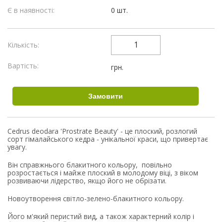
Є в наявності:
0 шт.
Кількість:
Вартість:
грн.
Cedrus deodara 'Prostrate Beauty' - це плоский, розлогий
сорт гімалайського кедра - унікальної краси, що привертає
увагу.
Він справжнього блакитного кольору, повільно
розростається і майже плоский в молодому віці, з віком
розвиваючи лідерство, якщо його не обрізати.
Новоутворення світло-зелено-блакитного кольору.
Його м'який перистий вид, а також характерний колір і