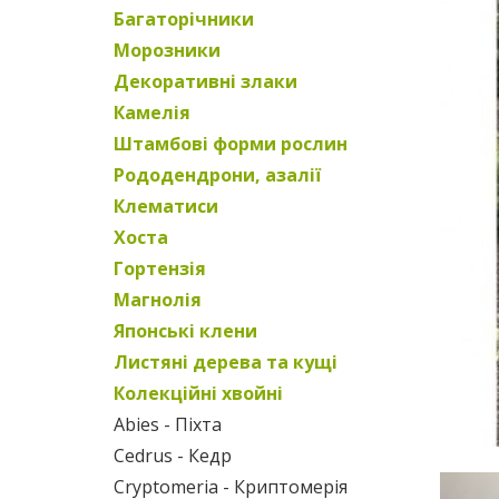
Багаторічники
Морозники
Декоративні злаки
Камелія
Штамбові форми рослин
Рододендрони, азалії
Клематиси
Хоста
Гортензія
Магнолія
Японські клени
Листяні дерева та кущі
Колекційні хвойні
Abies - Піхта
Cedrus - Кедр
Cryptomeria - Криптомерія