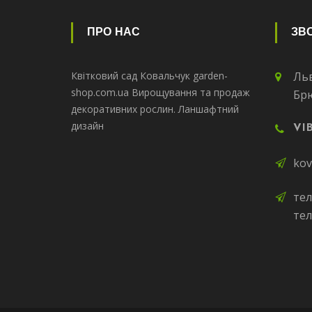
ПРО НАС
ЗВО
Квітковий сад Ковальчук garden-
Льв
shop.com.ua Вирощування та продаж
Бр
декоративних рослин. Ланшафтний
дизайн
VI
kov
тел
тел