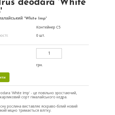
rus deodara 'White
'
малайський 'White Imp'
Контейнер С5
ості:
0 шт.
:
:
грн.
eodara 'White Imp' - це повільно зростаючий,
 карликовий сорт гімалайського кедра.
сну рослина виставляє яскраво-білий новий
який міцно тримається влітку.