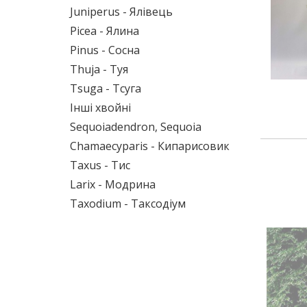
Juniperus - Ялівець
Picea - Ялина
Pinus - Сосна
Thuja - Туя
Tsuga - Тсуга
Інші хвойні
Sequoiadendron, Sequoia
Chamaecyparis - Кипарисовик
Taxus - Тис
Larix - Модрина
Taxodium - Таксодіум