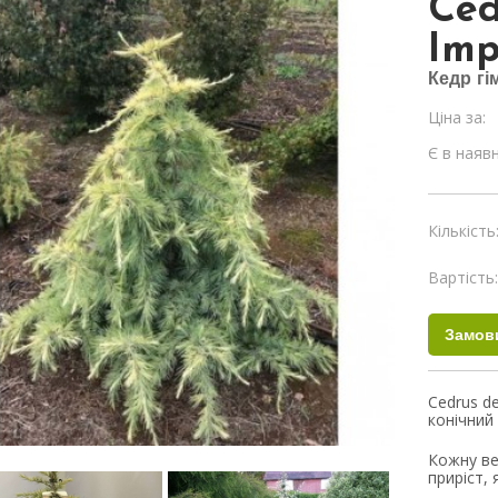
Ced
Imp
Кедр гі
Ціна за:
Є в наявн
Кількість
Вартість
Cedrus d
конічний
Кожну ве
приріст, 