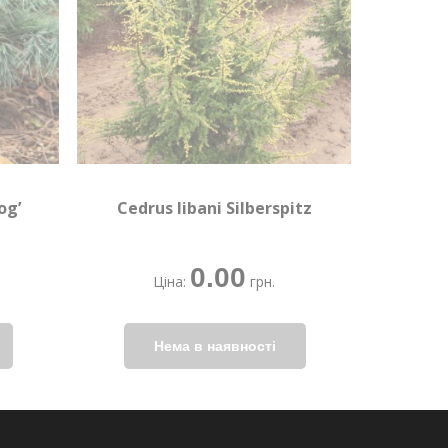
og’
Cedrus libani Silberspitz
0.00
Ціна:
грн.