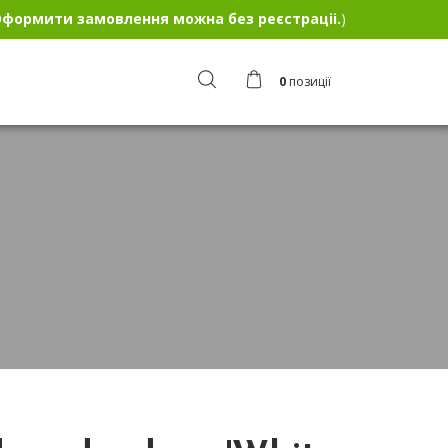
формити замовлення можна без реєстраціі.
)
0
позиції