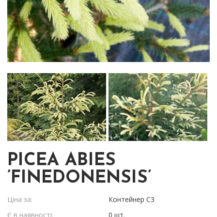
PICEA ABIES
’FINEDONENSIS’
Ціна за:
Контейнер С3
Є в наявності:
0 шт.