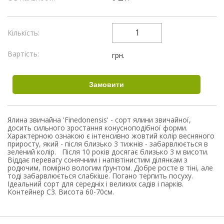
Кількість:
Вартість:
грн.
Ялина звичайна 'Finedonensis' - сорт ялини звичайної,
досить сильного зростання конусноподібної форми.
Характерною ознакою є інтенсивно жовтий колір весняного
приросту, який - після близько 3 тижнів - забарвлюється в
зелений колір. Після 10 років досягає близько 3 м висоти.
Віддає перевагу сонячним і напівтінистим ділянкам з
родючим, помірно вологим ґрунтом. Добре росте в тіні, але
тоді забарвлюється слабкіше. Погано терпить посуху.
Ідеальний сорт для середніх і великих садів і парків.
Контейнер С3. Висота 60-70см.