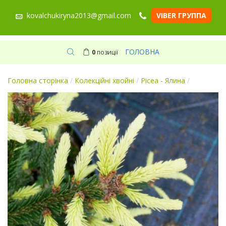
kovalchukiryna2013@gmail.com
VIBER ГРУППА
ГОЛОВНА
0
позиції
Головна сторінка
/
Колекційні хвойні
/
Picea - Ялина
/