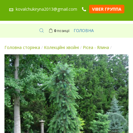
kovalchukiryna2013@gmail.com
VIBER ГРУППА
ГОЛОВНА
0
позиції
Головна сторінка
/
Колекційні хвойні
/
Picea - Ялина
/