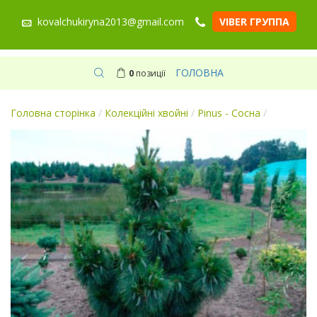
kovalchukiryna2013@gmail.com
VIBER ГРУППА
ГОЛОВНА
0
позиції
Головна сторінка
/
Колекційні хвойні
/
Pinus - Сосна
/