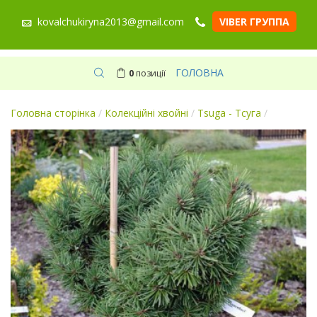
kovalchukiryna2013@gmail.com
VIBER ГРУППА
ГОЛОВНА
0
позиції
Головна сторінка
/
Колекційні хвойні
/
Tsuga - Тсуга
/