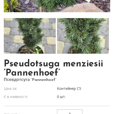
Pseudotsuga menziesii
’Pannenhoef’
Псевдотсуга ’Pannenhoef’
Ціна за:
Контейнер С5
Є в наявності:
0 шт.