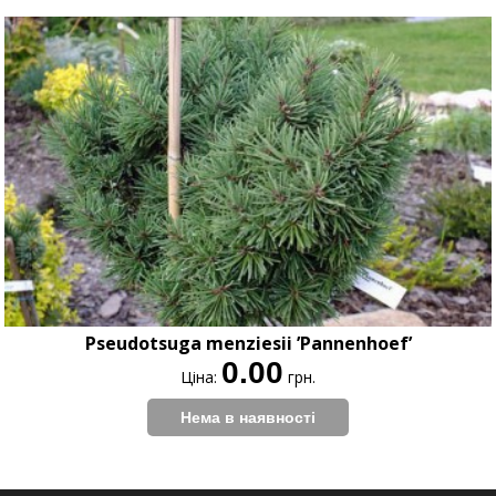
Pseudotsuga menziesii ’Pannenhoef’
0.00
Ціна:
грн.