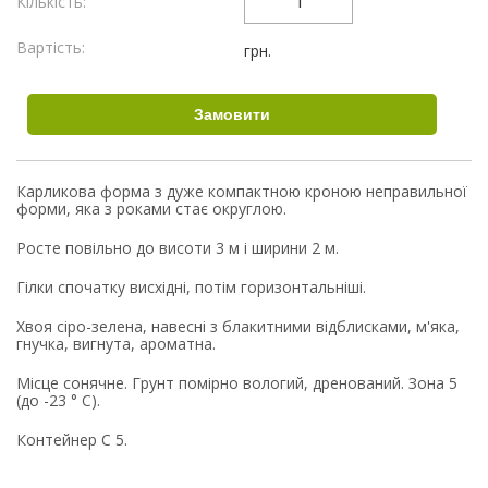
Кількість:
Вартість:
грн.
Карликова форма з дуже компактною кроною неправильної
форми, яка з роками стає округлою.
Росте повільно до висоти 3 м і ширини 2 м.
Гілки спочатку висхідні, потім горизонтальніші.
Хвоя сіро-зелена, навесні з блакитними відблисками, м'яка,
гнучка, вигнута, ароматна.
Місце сонячне. Грунт помірно вологий, дренований. Зона 5
(до -23 ° С).
Контейнер С 5.